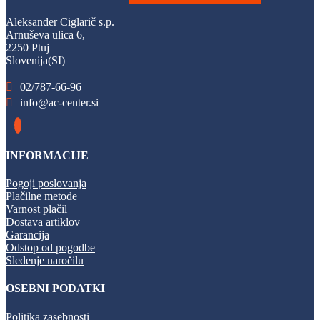
Aleksander Ciglarič s.p.
Arnuševa ulica 6,
2250 Ptuj
Slovenija(SI)
02/787-66-96
info@ac-center.si
INFORMACIJE
Pogoji poslovanja
Plačilne metode
Varnost plačil
Dostava artiklov
Garancija
Odstop od pogodbe
Sledenje naročilu
OSEBNI PODATKI
Politika zasebnosti