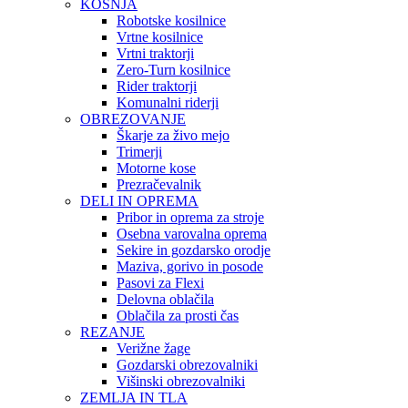
KOŠNJA
Robotske kosilnice
Vrtne kosilnice
Vrtni traktorji
Zero-Turn kosilnice
Rider traktorji
Komunalni riderji
OBREZOVANJE
Škarje za živo mejo
Trimerji
Motorne kose
Prezračevalnik
DELI IN OPREMA
Pribor in oprema za stroje
Osebna varovalna oprema
Sekire in gozdarsko orodje
Maziva, gorivo in posode
Pasovi za Flexi
Delovna oblačila
Oblačila za prosti čas
REZANJE
Verižne žage
Gozdarski obrezovalniki
Višinski obrezovalniki
ZEMLJA IN TLA