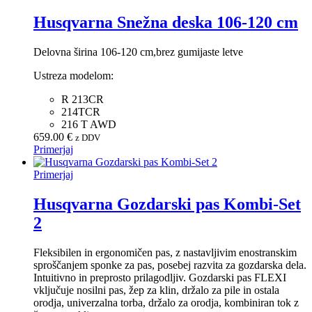
Husqvarna Snežna deska 106-120 cm
Delovna širina 106-120 cm,brez gumijaste letve
Ustreza modelom:
R 213CR
214TCR
216 T AWD
659.00
€
z DDV
Primerjaj
Primerjaj
Husqvarna Gozdarski pas Kombi-Set
2
Fleksibilen in ergonomičen pas, z nastavljivim enostranskim
sproščanjem sponke za pas, posebej razvita za gozdarska dela.
Intuitivno in preprosto prilagodljiv. Gozdarski pas FLEXI
vključuje nosilni pas, žep za klin, držalo za pile in ostala
orodja, univerzalna torba, držalo za orodja, kombiniran tok z