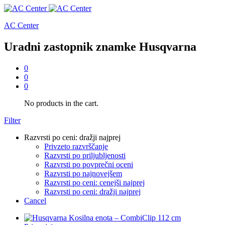
AC Center
Uradni zastopnik znamke Husqvarna
0
0
0
No products in the cart.
Filter
Razvrsti po ceni: dražji najprej
Privzeto razvrščanje
Razvrsti po priljubljenosti
Razvrsti po povprečni oceni
Razvrsti po najnovejšem
Razvrsti po ceni: cenejši najprej
Razvrsti po ceni: dražji najprej
Cancel