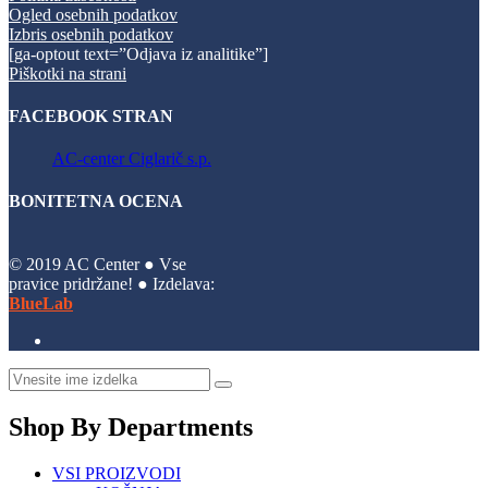
Ogled osebnih podatkov
Izbris osebnih podatkov
[ga-optout text=”Odjava iz analitike”]
Piškotki na strani
FACEBOOK STRAN
AC-center Ciglarič s.p.
BONITETNA OCENA
© 2019 AC Center ● Vse
pravice pridržane! ● Izdelava:
BlueLab
Shop By Departments
VSI PROIZVODI