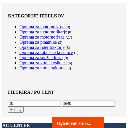
KATEGORIJE IZDELKOV
Oprema za motorne kose
(9)
Oprema za motorne škarje
(0)
Oprema za motorne žage
(27)
Oprema za pihalnike
(3)
Oprema za rider traktorje
(8)
Oprema za robotske kosilnice
(1)
Oprema za snežne freze
(0)
Oprema za vrtne kosilnice
(6)
Oprema za vrtne traktorje
(0)
FILTRIRAJ PO CENI
Min
Max
cena
cena
Filtriraj
Ogledovali ste si...
AC CENTER