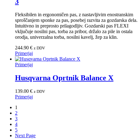
3
Fleksibilen in ergonomičen pas, z nastavljivim enostranskim
sproščanjem sponke za pas, posebej razvita za gozdarska dela.
Intuitivno in preprosto prilagodljiv. Gozdarski pas FLEXI
vključuje nosilni pas, torba za pribor, držalo za pile in ostala
orodja, univerzalna torba, nosilni kavelj, žep za klin.
244.90
€
z DDV
Primerjaj
Primerjaj
Husqvarna Oprtnik Balance X
139.00
€
z DDV
Primerjaj
1
2
3
4
5
Next Page