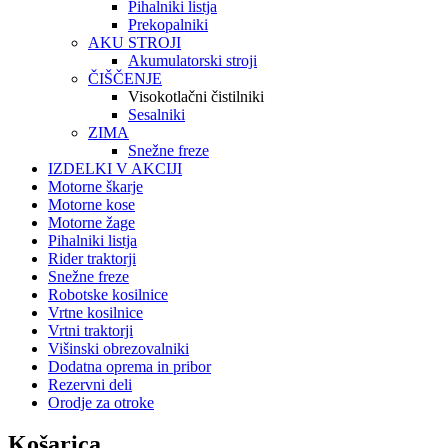
Pihalniki listja
Prekopalniki
AKU STROJI
Akumulatorski stroji
ČIŠČENJE
Visokotlačni čistilniki
Sesalniki
ZIMA
Snežne freze
IZDELKI V AKCIJI
Motorne škarje
Motorne kose
Motorne žage
Pihalniki listja
Rider traktorji
Snežne freze
Robotske kosilnice
Vrtne kosilnice
Vrtni traktorji
Višinski obrezovalniki
Dodatna oprema in pribor
Rezervni deli
Orodje za otroke
Košarica