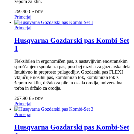
žepom za klin.
269.90
€
z DDV
Primerjaj
Primerjaj
Husqvarna Gozdarski pas Kombi-Set
1
Fleksibilen in ergonomičen pas, z nastavljivim enostranskim
sproščanjem sponke za pas, posebej razvita za gozdarska dela.
Intuitivno in preprosto prilagodljiv. Gozdarski pas FLEXI
vključuje nosilni pas, kombiniran tok, kombiniran tok z
žepom za klin, držalo za pile in ostala orodja, univerzalna
torba in držalo za orodja.
267.90
€
z DDV
Primerjaj
Primerjaj
Husqvarna Gozdarski pas Kombi-Set