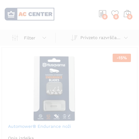
0
0
0
Privzeto razvrščanje
Filter
-
15
%
Automower® Endurance noži
Opis izdelka