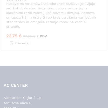
Husqvarna Automower®Endurance rezila zagotavljajo
več kot dvakratno življenjsko dobo v primerjavi s
klasičnimi rezili zahvaljujoč novemu dizajnu. Zasnova
omogoča trši in ostrejši rob brez ogrožanja varnostnih
standardov in omogoča rezanje robov na vseh 4
straneh.
23.75
€
27.95
€
z DDV
Primerjaj
AC CENTER
Aleksander Ciglarič s.p.
Arnuševa ulica 6,