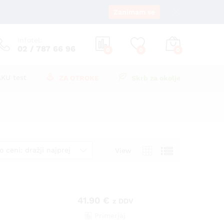
Zanimam se
Infotel:
02 / 787 66 96
0
0
0
AKU test
ZA OTROKE
Skrb za okolje
o ceni: dražji najprej
View
41.90
€
z DDV
Primerjaj