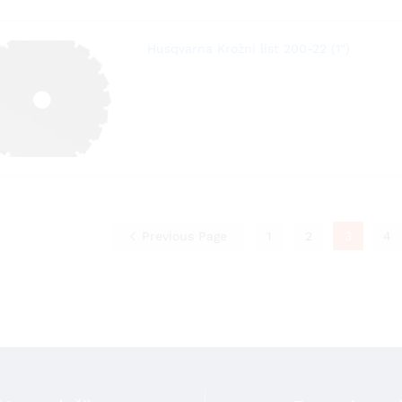
Husqvarna Krožni list 200-22 (1“)
Previous Page
1
2
3
4