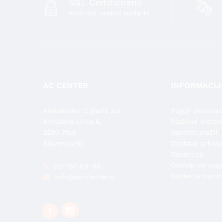
SSL Certificirano
Kodirani osebni podatki
AC CENTER
INFORMACIJ
Aleksander Ciglarič s.p.
Pogoji poslovan
Arnuševa ulica 6,
Plačilne meto
2250 Ptuj
Varnost plačil
Slovenija(SI)
Dostava artiklo
Garancija
Odstop od pog
02/787-66-96
Sledenje naroč
info@ac-center.si