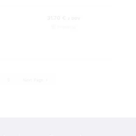
31.70
€
z DDV
Primerjaj
5
Next Page