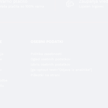
Varno plačilo
Zaupanja vred
Vaša plačila so 100% varna
Lojalen trgovec
E
OSEBNI PODATKI
ja
Politika zasebnosti
de
Ogled osebnih podatkov
Izbris osebnih podatkov
v
[ga-optout text=”Odjava iz analitike”]
Piškotki na strani
odbe
ilu