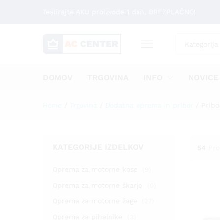
Testirajte AKU proizvode 1 dan, BREZPLAČNO!
Kategorija
DOMOV
TRGOVINA
INFO
NOVICE
Home
/
Trgovina
/
Dodatna oprema in pribor
/
Pribo
KATEGORIJE IZDELKOV
54
Pro
Oprema za motorne kose
(9)
Oprema za motorne škarje
(0)
Oprema za motorne žage
(27)
Oprema za pihalnike
(3)