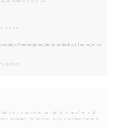
vanje, urejate preko nas
reat d.o.o.
onodajo. Posredujemo jim le podatke, ki so nujni za
.
im osebam.
okler bo to potrebno za zaključek naročenih ali
sebnih podatkov, še posebej, ko je obdelava osebnih