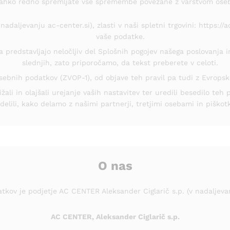
 lahko redno spremljate vse spremembe povezane z varstvom ose
 nadaljevanju ac-center.si), zlasti v naši spletni trgovini: https:
vaše podatke.
a predstavljajo neločljiv del Splošnih pogojev našega poslovanja i
slednjih, zato priporočamo, da tekst preberete v celoti.
ebnih podatkov (ZVOP-1), od objave teh pravil pa tudi z Evrops
li in olajšali urejanje vaših nastavitev ter uredili besedilo teh 
elili, kako delamo z našimi partnerji, tretjimi osebami in piškotk
O nas
tkov je podjetje AC CENTER Aleksander Ciglarič s.p. (v nadaljeva
AC CENTER, Aleksander Ciglarič s.p.