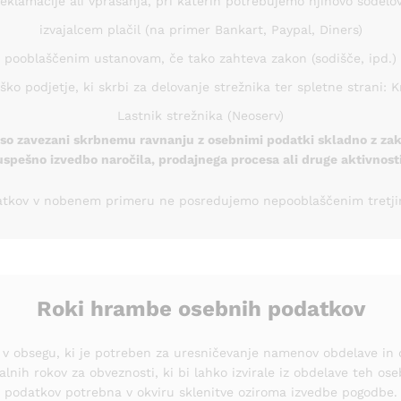
reklamacije ali vprašanja, pri katerih potrebujemo njihovo sodelo
izvajalcem plačil (na primer Bankart, Paypal, Diners)
pooblaščenim ustanovam, če tako zahteva zakon (sodišče, ipd.)
ko podjetje, ki skrbi za delovanje strežnika ter spletne strani: K
Lastnik strežnika (Neoserv)
, so zavezani skrbnemu ravnanju z osebnimi podatki skladno z zak
uspešno izvedbo naročila, prodajnega procesa ali druge aktivnosti
atkov v nobenem primeru ne posredujemo nepooblaščenim tretj
Roki hrambe osebnih podatkov
 v obsegu, ki je potreben za uresničevanje namenov obdelave in d
alnih rokov za obveznosti, ki bi lahko izvirale iz obdelave teh o
podatkov potrebna v okviru sklenitve oziroma izvedbe pogodbe.