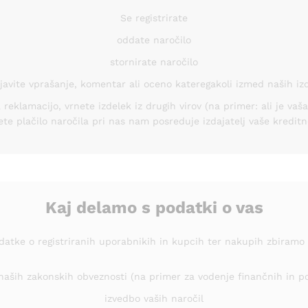
Se registrirate
oddate naročilo
stornirate naročilo
javite vprašanje, komentar ali oceno kateregakoli izmed naših iz
klamacijo, vrnete izdelek iz drugih virov (na primer: ali je vaša 
ete plačilo naročila pri nas nam posreduje izdajatelj vaše kreditn
Kaj delamo s podatki o vas
datke o registriranih uporabnikih in kupcih ter nakupih zbiramo 
naših zakonskih obveznosti (na primer za vodenje finančnih in po
izvedbo vaših naročil