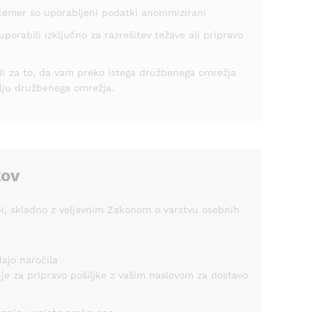
 čemer so uporabljeni podatki anonimizirani
orabili izključno za razrešitev težave ali pripravo
di za to, da vam preko istega družbenega omrežja
elju družbenega omrežja.
kov
dbi, skladno z veljavnim Zakonom o varstvu osebnih
ajo naročila
uje za pripravo pošiljke z vašim naslovom za dostavo