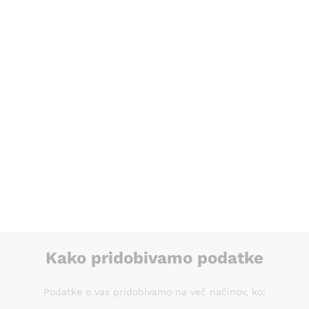
O naših uporabnikih in kupcih zbiramo več vrst osebnih podatkov
aslov in geslo, ki je šifrirano z MD5 protokolom in znano le upo
nikov vključujejo tudi naziv podjetja in davčno številko oziroma 
jejo kot zaveznaci za DDV. Vpogled v vaše podatke lahko zahtevat
izdajo računa in telefonska številka. Vpogled v vaše podatke lahk
icah ne hranimo. Te podatke posredujemo le izdajatelju vaše kre
plačevanja preko spleta.
ke o vaših naročilih in plačilih, vključno s podatki o stornacija
zahtevate na strani:
IZBRIS OSEBNIH PODATKOV
Kako pridobivamo podatke
Podatke o vas pridobivamo na več načinov, ko: