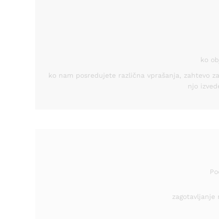
ko ob
ko nam posredujete različna vprašanja, zahtevo za re
njo izved
Po
zagotavljanje 