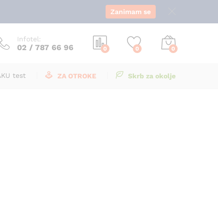
Zanimam se
Infotel:
02 / 787 66 96
0
0
0
AKU test
ZA OTROKE
Skrb za okolje
i