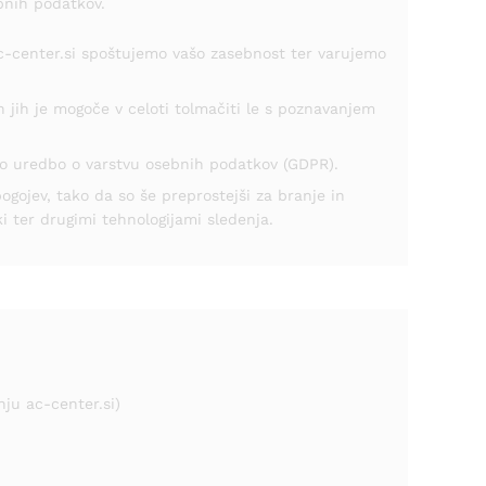
bnih podatkov.
//ac-center.si spoštujemo vašo zasebnost ter varujemo
n jih je mogoče v celoti tolmačiti le s poznavanjem
ko uredbo o varstvu osebnih podatkov (GDPR).
pogojev, tako da so še preprostejši za branje in
i ter drugimi tehnologijami sledenja.
nju ac-center.si)