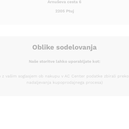
Arnuševa cesta 6
2205 Ptuj
Oblike sodelovanja
Naše storitve lahko uporabljate kot:
o z vašim soglasjem ob nakupu v AC Center podatke zbirali preko
nadaljevanja kupoprodajnega procesa)
Osebni podatki, ki jih zbiramo