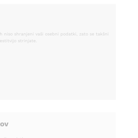
h niso shranjeni vaši osebni podatki, zato se takšni
titvijo strinjate.
kov