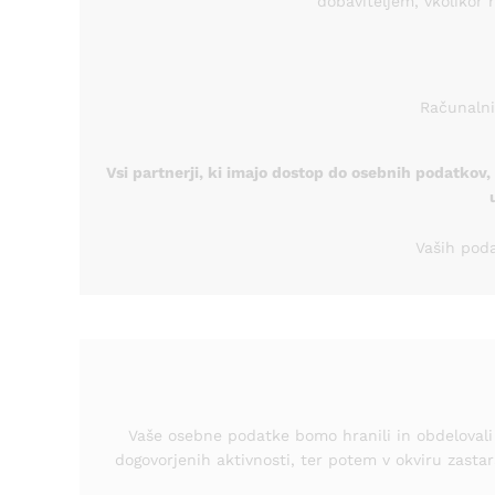
dobaviteljem, vkolikor 
Računalniš
Vsi partnerji, ki imajo dostop do osebnih podatkov
Vaših pod
Vaše osebne podatke bomo hranili in obdelovali
dogovorjenih aktivnosti, ter potem v okviru zastar