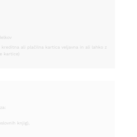
delkov
kreditna ali plačilna kartica veljavna in ali lahko z
e kartice)
za:
slovnih knjig),