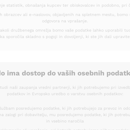
anje statistik, obnašanja kupcev ter obiskovalcev in podobno, pri
 obrazcev ali e-naslovov, objavljenih na spletnem mestu, bomo up
odgovora na vprašanje.
gakoli družbenega omrežja bomo vaše podatke lahko uporabili tu
 sporočila skladno s pogoji in dovoljenji, ki ste jih dali upravit
o ima dostop do vaših osebnih podat
udi naši zaupanja vredni partnerji, ki jih potrebujemo pri izve
podatkov in Evropsko uredbo o varstvu osebnih podatkov:
lužbam posredujemo podatke, ki jih potrebujejo za prevoz in odd
o na zalogi pri dobavitelju, mu posredujemo podatke, ki jih potreb
in vsebino naročila