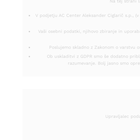
Na tej strani
V podjetju AC Center Aleksander Ciglarič s.p., (v
Vaši osebni podatki, njihovo zbiranje in uporab
Poslujemo skladno z Zakonom o varstvu os
Ob uskladitvi z GDPR smo še dodatno približa
razumevanje. Bolj jasno smo opred
Upravljalec poda