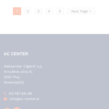
1
2
3
4
5
Next Page
AC CENTER
Aleksander Ciglarič s.p.
Arnuševa ulica 6,
2250 Ptuj
Slovenija(SI)
02/787-66-96
info@ac-center.si