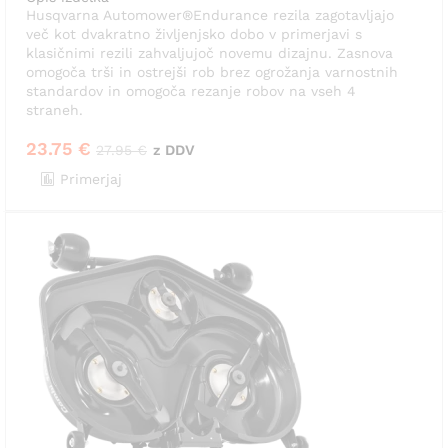
Husqvarna Automower®Endurance rezila zagotavljajo
več kot dvakratno življenjsko dobo v primerjavi s
klasičnimi rezili zahvaljujoč novemu dizajnu. Zasnova
omogoča trši in ostrejši rob brez ogrožanja varnostnih
standardov in omogoča rezanje robov na vseh 4
straneh.
23.75
€
27.95
€
z DDV
Primerjaj