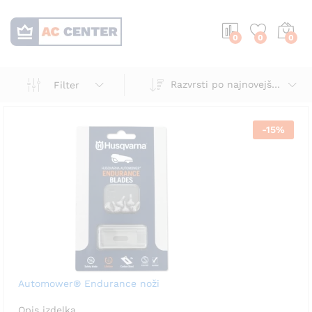
0
0
0
Razvrsti po najnovejšem
Filter
-
15
%
Automower® Endurance noži
Opis izdelka