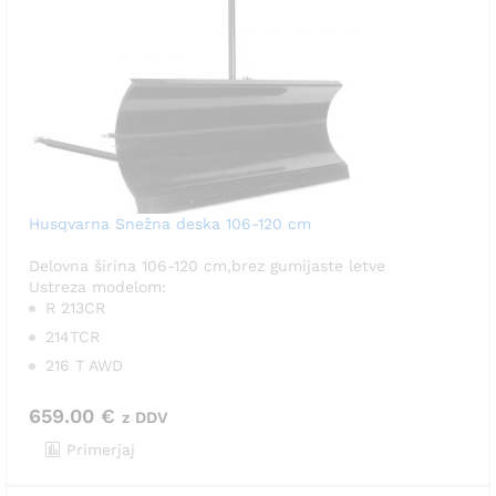
Husqvarna Snežna deska 106-120 cm
Delovna širina 106-120 cm,brez gumijaste letve
Ustreza modelom:
R 213CR
214TCR
216 T AWD
659.00
€
z DDV
Primerjaj