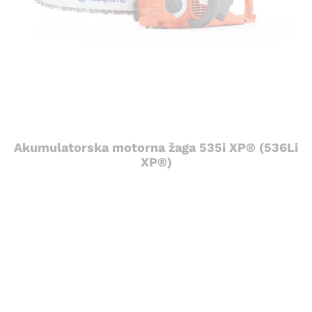
Akumulatorska motorna žaga 535i XP® (536Li
XP®)