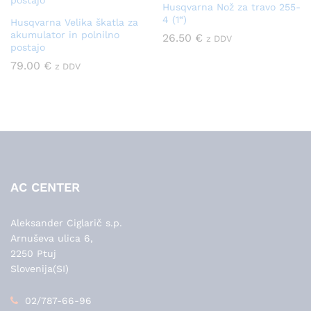
Husqvarna Nož za travo 255-
4 (1“)
Husqvarna Velika škatla za
akumulator in polnilno
26.50
€
z DDV
postajo
79.00
€
z DDV
AC CENTER
Aleksander Ciglarič s.p.
Arnuševa ulica 6,
2250 Ptuj
Slovenija(SI)
02/787-66-96