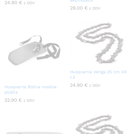
24.90
€
z DDV
29.00
€
z DDV
Husqvarna Veriga 25 cm 1/4
1.3
24.90
€
z DDV
Husqvarna Bočna nosilna
plošča
22.90
€
z DDV