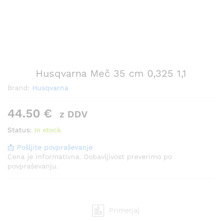
Husqvarna Meč 35 cm 0,325 1,1
Brand:
Husqvarna
44.50
€
z DDV
Status:
In stock
📩 Pošljite povpraševanje
Cena je informativna. Dobavljivost preverimo po
povpraševanju.
Primerjaj