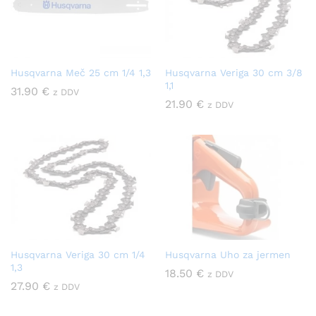
Husqvarna Meč 25 cm 1/4 1,3
Husqvarna Veriga 30 cm 3/8
1,1
31.90
€
z DDV
21.90
€
z DDV
Husqvarna Veriga 30 cm 1/4
Husqvarna Uho za jermen
1,3
18.50
€
z DDV
27.90
€
z DDV