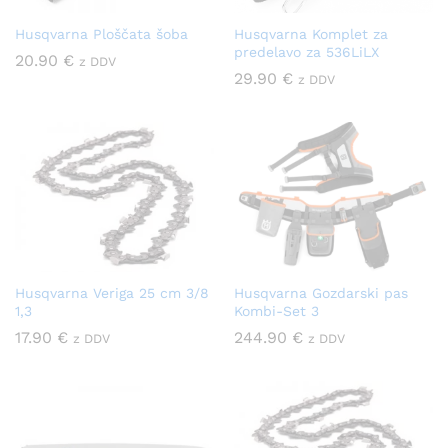
Husqvarna Ploščata šoba
Husqvarna Komplet za
predelavo za 536LiLX
20.90
€
z DDV
29.90
€
z DDV
Husqvarna Veriga 25 cm 3/8
Husqvarna Gozdarski pas
1,3
Kombi-Set 3
17.90
€
244.90
€
z DDV
z DDV