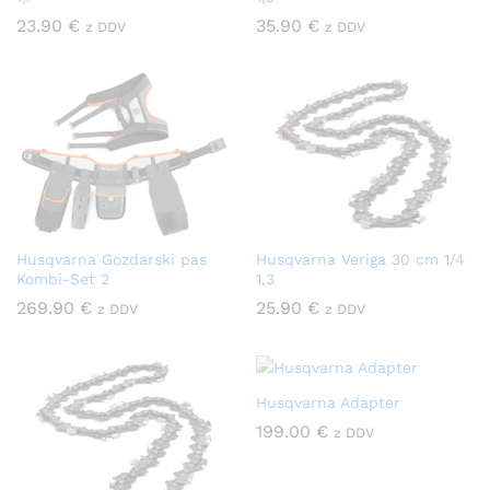
23.90
€
35.90
€
z DDV
z DDV
Husqvarna Gozdarski pas
Husqvarna Veriga 30 cm 1/4
Kombi-Set 2
1,3
269.90
€
25.90
€
z DDV
z DDV
Husqvarna Adapter
199.00
€
z DDV