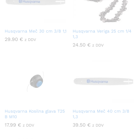
Husqvarna Meč 30 cm 3/8 1,1
Husqvarna Veriga 25 cm 1/4
1,3
29.90
€
z DDV
24.50
€
z DDV
Husqvarna Kosilna glava T25
Husqvarna Meč 40 cm 3/8
B M10
1,3
17.99
€
39.50
€
z DDV
z DDV