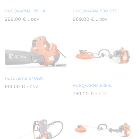
HUSQVARNA 129 LK
HUSQVARNA 580 BTS
299.00
€
969.00
€
z DDV
z DDV
Husqvarna 540iBX
HUSQVARNA 535RJ
519.00
€
z DDV
759.00
€
z DDV