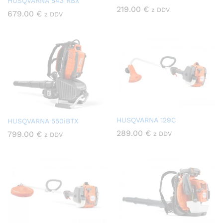
HUSQVARNA 543 RBX
219.00
€
z DDV
679.00
€
z DDV
HUSQVARNA 129C
HUSQVARNA 550iBTX
289.00
€
799.00
€
z DDV
z DDV