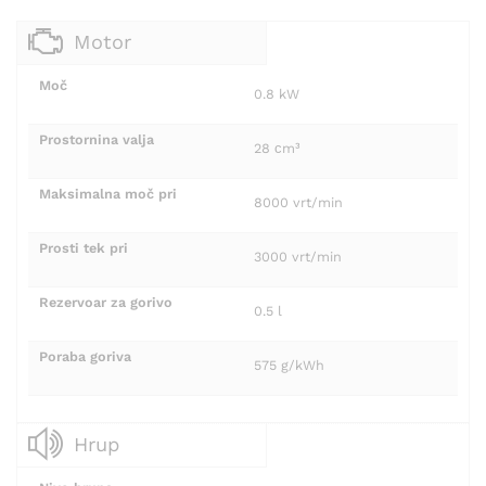
Motor
Moč
0.8 kW
Prostornina valja
28 сm³
Maksimalna moč pri
8000 vrt/min
Prosti tek pri
3000 vrt/min
Rezervoar za gorivo
0.5 l
Poraba goriva
575 g/kWh
Hrup