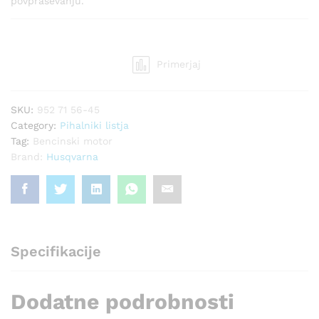
povpraševanju.
Primerjaj
SKU:
952 71 56-45
Category:
Pihalniki listja
Tag:
Bencinski motor
Brand:
Husqvarna
Specifikacije
Dodatne podrobnosti