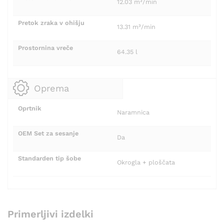
12.03 m³/min
Pretok zraka v ohišju
13.31 m³/min
Prostornina vreče
64.35 l
Oprema
Oprtnik
Naramnica
OEM Set za sesanje
Da
Standarden tip šobe
Okrogla + ploščata
Primerljivi izdelki