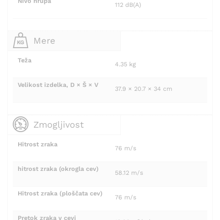
Nivo hrupa
112 dB(A)
Mere
Teža
4.35 kg
Velikost izdelka, D × Š × V
37.9 × 20.7 × 34 cm
Zmogljivost
Hitrost zraka
76 m/s
hitrost zraka (okrogla cev)
58.12 m/s
Hitrost zraka (ploščata cev)
76 m/s
Pretok zraka v cevi