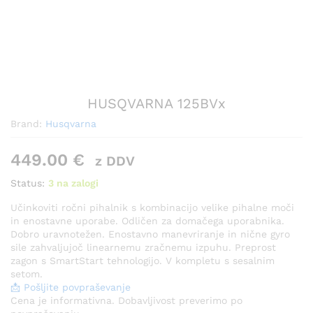
HUSQVARNA 125BVx
Brand:
Husqvarna
449.00
€
z DDV
Status:
3 na zalogi
Učinkoviti ročni pihalnik s kombinacijo velike pihalne moči
in enostavne uporabe. Odličen za domačega uporabnika.
Dobro uravnotežen. Enostavno manevriranje in nične gyro
sile zahvaljujoč linearnemu zračnemu izpuhu. Preprost
zagon s SmartStart tehnologijo. V kompletu s sesalnim
setom.
📩 Pošljite povpraševanje
Cena je informativna. Dobavljivost preverimo po