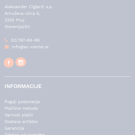
Aleksander Ciglarič s.p.
Arnuševa ulica 6,
2250 Ptuj
Slovenija(SI)
02/787-66-96
info@ac-center.si
INFORMACIJE
Pogoji poslovanja
Plačilne metode
Varnost plačil
Dostava artiklov
Garancija
Odstop od pogodbe