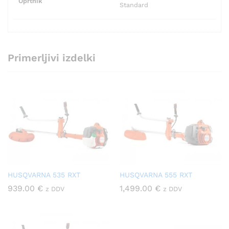
Oprtnik
Standard
Primerljivi izdelki
HUSQVARNA 535 RXT
HUSQVARNA 555 RXT
939.00
€
1,499.00
€
z DDV
z DDV