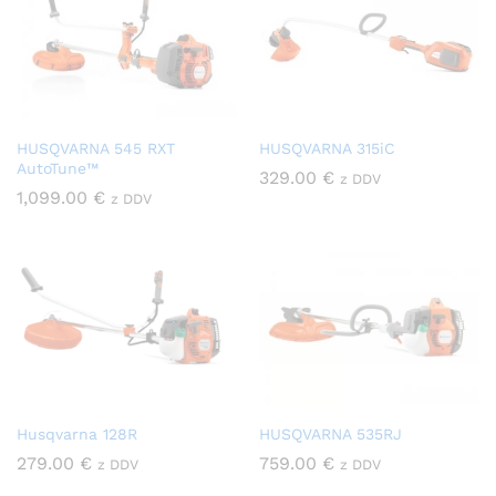
HUSQVARNA 545 RXT
HUSQVARNA 315iC
AutoTune™
329.00
€
z DDV
1,099.00
€
z DDV
Husqvarna 128R
HUSQVARNA 535RJ
279.00
€
759.00
€
z DDV
z DDV