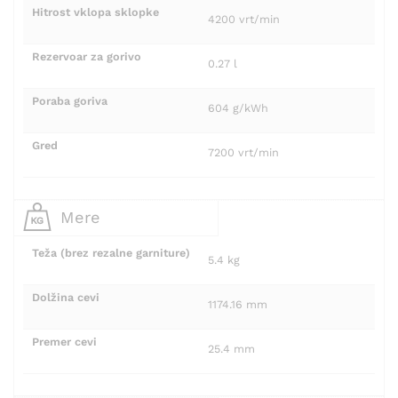
Hitrost vklopa sklopke
4200 vrt/min
Rezervoar za gorivo
0.27 l
Poraba goriva
604 g/kWh
Gred
7200 vrt/min
Mere
Teža (brez rezalne garniture)
5.4 kg
Dolžina cevi
1174.16 mm
Premer cevi
25.4 mm