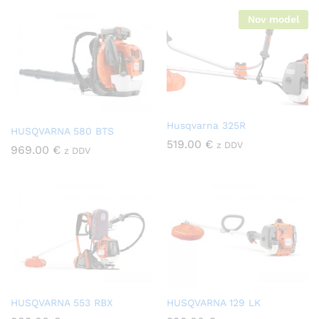
Nov model
Husqvarna 325R
HUSQVARNA 580 BTS
519.00
€
z DDV
969.00
€
z DDV
HUSQVARNA 553 RBX
HUSQVARNA 129 LK