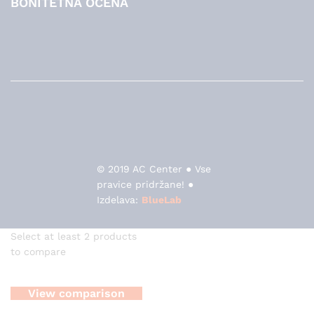
BONITETNA OCENA
© 2019 AC Center ● Vse
pravice pridržane! ●
Izdelava:
BlueLab
Select at least 2 products
to compare
View comparison