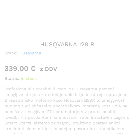
HUSQVARNA 129 R
Brand:
Husqvarna
339.00
€
z DDV
Status:
In stock
Profesionalni uporabniki vedo, da Husqvarna pomeni
zmogljive stroje s katerimi je delo lažje in hitreje opravljeno.
Z vsestransko motorno koso Husqvarna129R to zmogljivost
nudimo tudi občasnim uporabnikom. motorna kosa 129R se
ponaša z zmogljivim 27 ccm motorjem v profesionalni
izvedbi – s povdarkom na enostavni rabi. Enostaven zagon s
Smart Start® sistemo za zagon, intuitivno postavljenimi
krmilnimi elementi in samodejno povratnim stop stikalom –