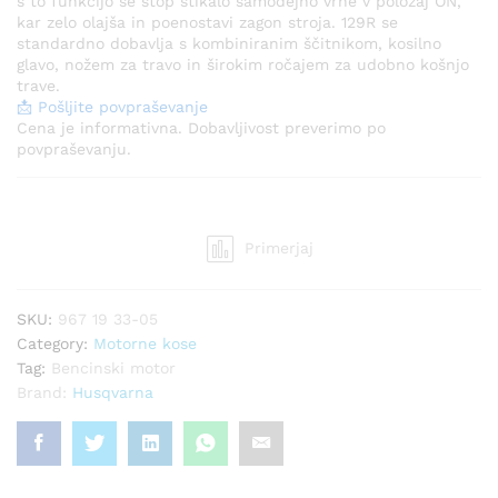
s to funkcijo se stop stikalo samodejno vrne v položaj ON,
kar zelo olajša in poenostavi zagon stroja. 129R se
standardno dobavlja s kombiniranim ščitnikom, kosilno
glavo, nožem za travo in širokim ročajem za udobno košnjo
trave.
📩 Pošljite povpraševanje
Cena je informativna. Dobavljivost preverimo po
povpraševanju.
Primerjaj
SKU:
967 19 33-05
Category:
Motorne kose
Tag:
Bencinski motor
Brand:
Husqvarna