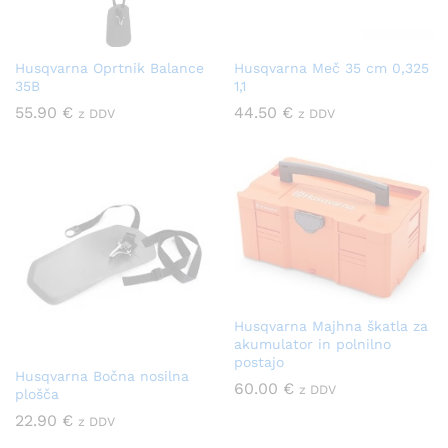
Husqvarna Oprtnik Balance
Husqvarna Meč 35 cm 0,325
35B
1,1
55.90
€
44.50
€
z DDV
z DDV
Husqvarna Majhna škatla za
akumulator in polnilno
postajo
Husqvarna Bočna nosilna
60.00
€
z DDV
plošča
22.90
€
z DDV