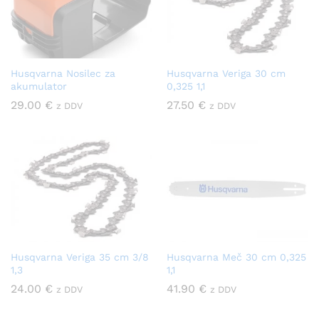
Husqvarna Nosilec za
Husqvarna Veriga 30 cm
akumulator
0,325 1,1
29.00
€
27.50
€
z DDV
z DDV
Husqvarna Veriga 35 cm 3/8
Husqvarna Meč 30 cm 0,325
1,3
1,1
24.00
€
41.90
€
z DDV
z DDV