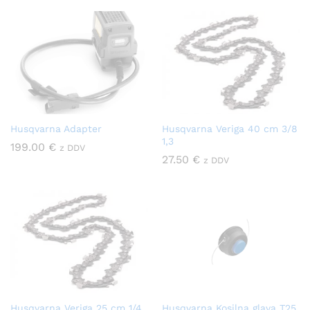
Husqvarna Adapter
Husqvarna Veriga 40 cm 3/8
1,3
199.00
€
z DDV
27.50
€
z DDV
Husqvarna Veriga 25 cm 1/4
Husqvarna Kosilna glava T25