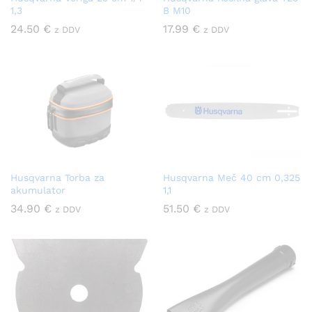
1,3
B M10
24.50
€
17.99
€
z DDV
z DDV
Husqvarna Torba za
Husqvarna Meč 40 cm 0,325
akumulator
1,1
34.90
€
51.50
€
z DDV
z DDV