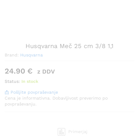
Husqvarna Meč 25 cm 3/8 1,1
Brand:
Husqvarna
24.90
€
z DDV
Status:
In stock
📩 Pošljite povpraševanje
Cena je informativna. Dobavljivost preverimo po
povpraševanju.
Primerjaj