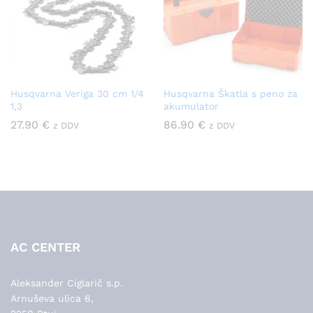
Husqvarna Veriga 30 cm 1/4
Husqvarna Škatla s peno za
1,3
akumulator
27.90
€
86.90
€
z DDV
z DDV
AC CENTER
Aleksander Ciglarič s.p.
Arnuševa ulica 6,