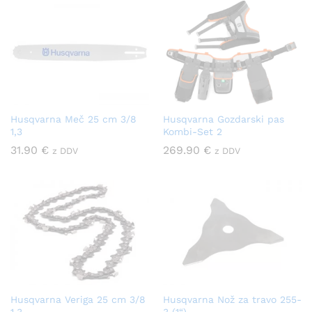
Husqvarna Meč 25 cm 3/8
Husqvarna Gozdarski pas
1,3
Kombi-Set 2
31.90
€
269.90
€
z DDV
z DDV
Husqvarna Veriga 25 cm 3/8
Husqvarna Nož za travo 255-
1,3
3 (1“)