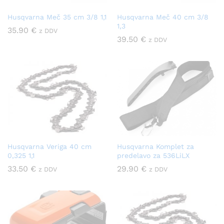
Husqvarna Meč 35 cm 3/8 1,1
Husqvarna Meč 40 cm 3/8
1,3
35.90
€
z DDV
39.50
€
z DDV
Husqvarna Veriga 40 cm
Husqvarna Komplet za
0,325 1,1
predelavo za 536LiLX
33.50
€
29.90
€
z DDV
z DDV