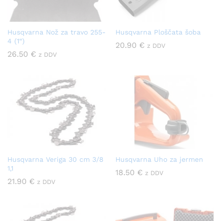
Husqvarna Nož za travo 255-
Husqvarna Ploščata šoba
4 (1“)
20.90
€
z DDV
26.50
€
z DDV
Husqvarna Veriga 30 cm 3/8
Husqvarna Uho za jermen
1,1
18.50
€
z DDV
21.90
€
z DDV