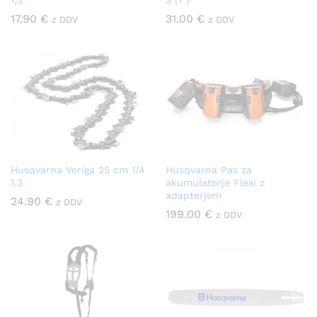
17.90
€
31.00
€
z DDV
z DDV
Husqvarna Veriga 25 cm 1/4
Husqvarna Pas za
1.3
akumulatorje Flexi z
adapterjem
24.90
€
z DDV
199.00
€
z DDV