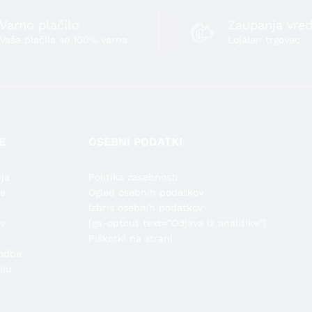
Varno plačilo
Zaupanja vred
Vaša plačila so 100% varna
Lojalen trgovec
E
OSEBNI PODATKI
ja
Politika zasebnosti
de
Ogled osebnih podatkov
Izbris osebnih podatkov
v
[ga-optout text=”Odjava iz analitike”]
Piškotki na strani
odbe
ilu