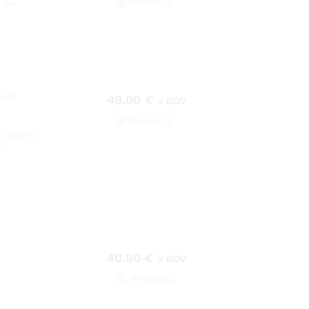
Primerjaj
e po
tnim
49.00
€
z DDV
Primerjaj
za 12mm
m.
40.90
€
z DDV
Primerjaj