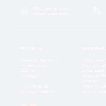
SSL Certificirano
Kodirani osebni podatki
AC CENTER
INFORMACIJ
Aleksander Ciglarič s.p.
Pogoji poslovan
Arnuševa ulica 6,
Plačilne meto
2250 Ptuj
Varnost plačil
Slovenija(SI)
Dostava artiklo
Garancija
Odstop od pog
02/787-66-96
Sledenje naroč
info@ac-center.si