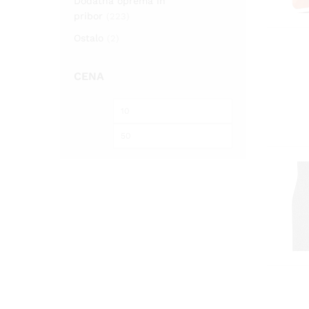
Dodatna oprema in
pribor
(223)
Ostalo
(2)
CENA
Min
Max
cena
cena