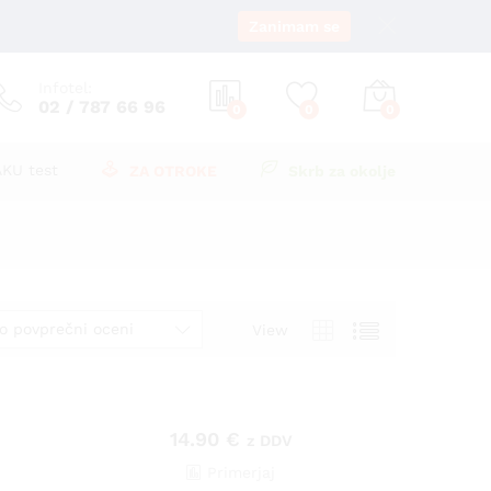
Zanimam se
Infotel:
02 / 787 66 96
0
0
0
AKU test
ZA OTROKE
Skrb za okolje
po povprečni oceni
View
14.90
€
z DDV
Primerjaj