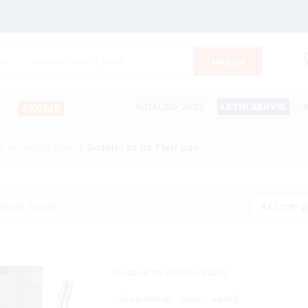
Iskanje
KATALOG 2022
LETNI SERVIS
AKCIJE
i za orodja Flexi
/
Dodatki za na Flexi pas
Razvrsti 
ducts found
Husqvarna Nosilni kavelj
Večnamenski nosilni kavelj.