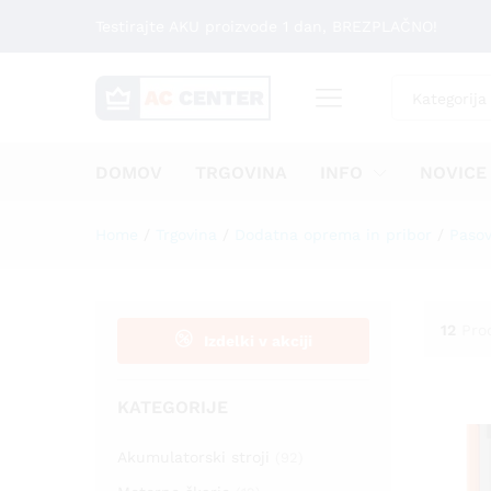
Testirajte AKU proizvode 1 dan, BREZPLAČNO!
Kategorija
DOMOV
TRGOVINA
INFO
NOVICE
Home
/
Trgovina
/
Dodatna oprema in pribor
/
Pasov
12
Pro
Izdelki v akciji
KATEGORIJE
Akumulatorski stroji
(92)