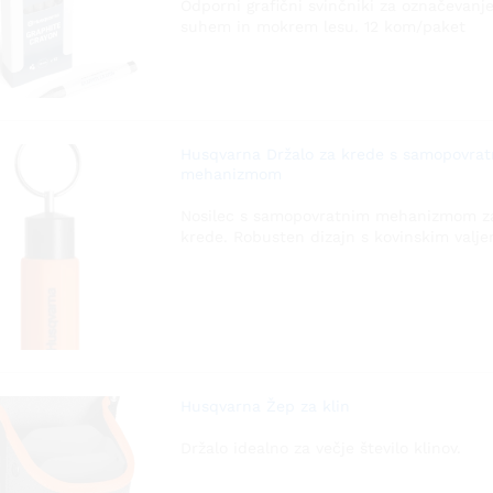
Odporni grafični svinčniki za označevanj
suhem in mokrem lesu. 12 kom/paket
Husqvarna Držalo za krede s samopovra
mehanizmom
Nosilec s samopovratnim mehanizmom 
krede. Robusten dizajn s kovinskim valje
Husqvarna Žep za klin
Držalo idealno za večje število klinov.