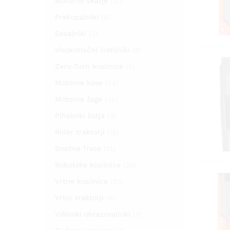
Motorne škarje
(12)
Prekopalniki
(5)
Sesalniki
(2)
Visokotlačni čistilniki
(8)
Zero-Turn kosilnice
(5)
Motorne kose
(24)
Motorne žage
(35)
Pihalniki listja
(9)
Rider traktorji
(15)
Snežne freze
(13)
Robotske kosilnice
(20)
Vrtne kosilnice
(31)
Vrtni traktorji
(4)
Višinski obrezovalniki
(7)