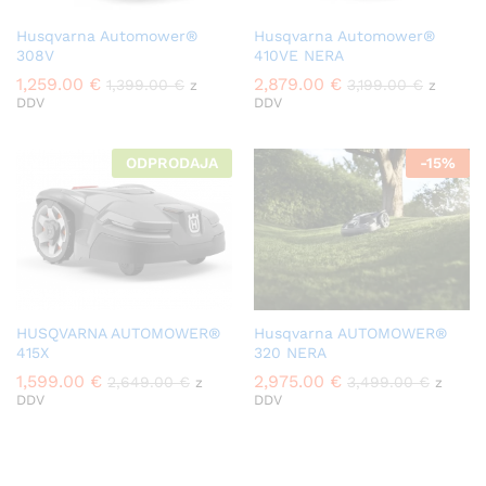
Husqvarna Automower®
Husqvarna Automower®
308V
410VE NERA
1,259.00
€
2,879.00
€
1,399.00
€
3,199.00
€
z
z
DDV
DDV
ODPRODAJA
-
15
%
HUSQVARNA AUTOMOWER®
Husqvarna AUTOMOWER®
415X
320 NERA
1,599.00
€
2,975.00
€
2,649.00
€
3,499.00
€
z
z
DDV
DDV