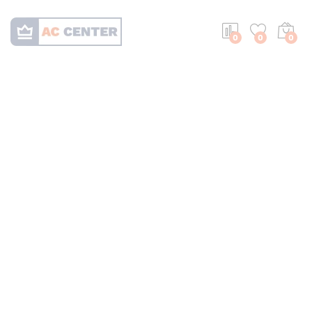
0
0
0