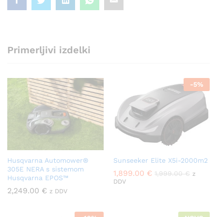
Primerljivi izdelki
-
5
%
Husqvarna Automower®
Sunseeker Elite X5i-2000m2
305E NERA s sistemom
1,899.00
€
1,999.00
€
z
Husqvarna EPOS™
DDV
2,249.00
€
z DDV