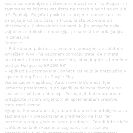
kosilnica, opremljena s številnimi inovativnimi funkcijami in
zasnovana za izjemne rezultate na tratah s površino do 900
m². Funkcija EdgeCut poskrbi za urejene robove trate ter
zmanjšuje količino časa in truda, ki sta potrebna pri
obrezovanju. Z virtualnimi zankami, ki jih omogoča naša
vključena satelitska tehnologija, je namestitev prilagodljiva
in zanesljiva.
Zahteve:
– Potrebna je pokritost z mobilnim omrežjem ali spletnim
omrežjem Wi-Fi na celotnem območju trate. Če nimate
pokritosti z internetnim omrežjem, lahko kupite referenčno
postajo Husqvarna EPOS® RS1.
– Aplikacija Automower® Connect. Na voljo je brezplačno v
trgovinah AppStore in Google Play.
Vse se začne v aplikaciji Automower® Connect, kjer
ustvarite posamezna in prilagodljiva delovna območja ter
začasna izločitvena območja. Pozneje jih lahko preprosto
prilagodite vrtnim projektom ali spremembam ureditve
trate med sezono.
Vgrajena kamera uporablja napredno umetno inteligenco za
zaznavanje in prepoznavanje predmetov na trati ter
ustrezno ukrepa glede na vrsto predmeta. Zaradi infrardeče
svetlobe se lahko kosilnica izogiba oviram, zaznava
prostoživeče živali in zagotavlja popolno pokritost trate –