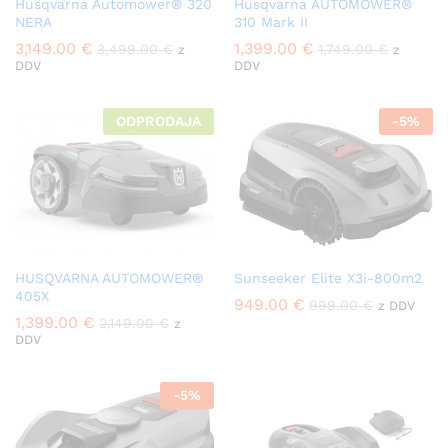
Husqvarna Automower® 320
Husqvarna AUTOMOWER®
NERA
310 Mark II
3,149.00
€
1,399.00
€
3,499.00
€
1,749.00
€
z
z
DDV
DDV
ODPRODAJA
-
5
%
HUSQVARNA AUTOMOWER®
Sunseeker Elite X3i-800m2
405X
949.00
€
999.00
€
z DDV
1,399.00
€
2,149.00
€
z
DDV
-
5
%