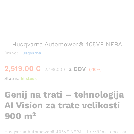
Husqvarna Automower® 405VE NERA
Brand:
Husqvarna
2,519.00
€
z DDV
2,799.00
€
(-10%)
Status:
In stock
Genij na trati – tehnologija
AI Vision za trate velikosti
900 m²
Husqvarna Automower® 405VE NERA – brezžična robotska