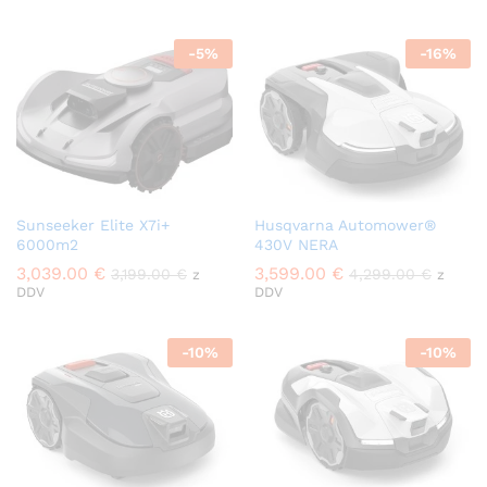
-
5
%
-
16
%
Sunseeker Elite X7i+
Husqvarna Automower®
6000m2
430V NERA
3,039.00
€
3,599.00
€
3,199.00
€
4,299.00
€
z
z
DDV
DDV
-
10
%
-
10
%