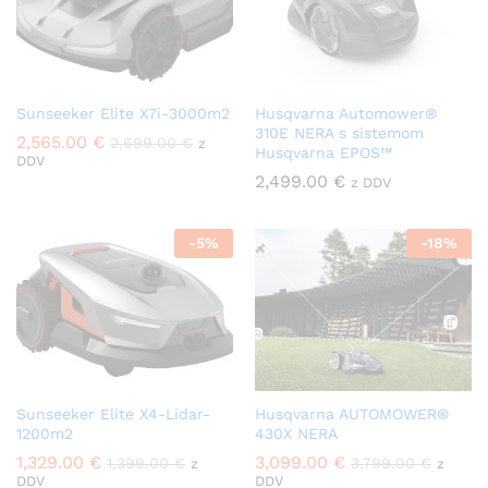
Sunseeker Elite X7i-3000m2
Husqvarna Automower®
310E NERA s sistemom
2,565.00
€
2,699.00
€
z
Husqvarna EPOS™
DDV
2,499.00
€
z DDV
-
5
%
-
18
%
Sunseeker Elite X4-Lidar-
Husqvarna AUTOMOWER®
1200m2
430X NERA
1,329.00
€
3,099.00
€
1,399.00
€
3,799.00
€
z
z
DDV
DDV