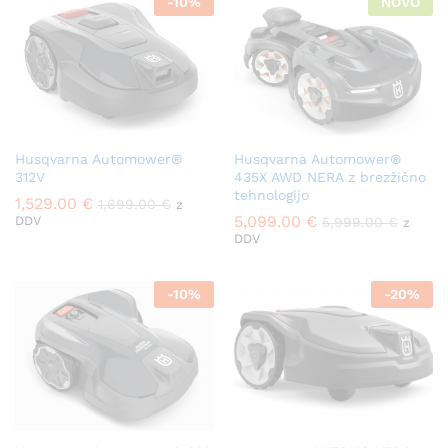
-
10
%
NOVO
Husqvarna Automower®
Husqvarna Automower®
312V
435X AWD NERA z brezžično
tehnologijo
1,529.00
€
1,699.00
€
z
5,099.00
€
DDV
5,999.00
€
z
DDV
-
10
%
-
20
%