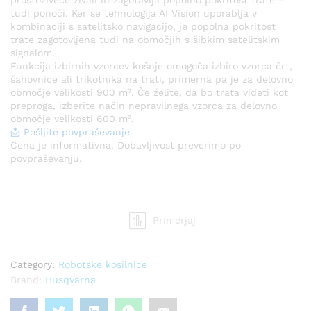
tudi ponoči. Ker se tehnologija AI Vision uporablja v
kombinaciji s satelitsko navigacijo, je popolna pokritost
trate zagotovljena tudi na območjih s šibkim satelitskim
signalom.
Funkcija izbirnih vzorcev košnje omogoča izbiro vzorca črt,
šahovnice ali trikotnika na trati, primerna pa je za delovno
območje velikosti 900 m². Če želite, da bo trata videti kot
preproga, izberite način nepravilnega vzorca za delovno
območje velikosti 600 m².
📩 Pošljite povpraševanje
Cena je informativna. Dobavljivost preverimo po
povpraševanju.
Primerjaj
Category:
Robotske kosilnice
Brand:
Husqvarna