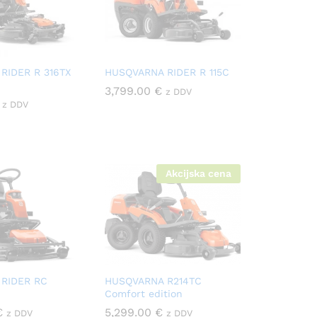
RIDER R 316TX
HUSQVARNA RIDER R 115C
3,799.00
€
z DDV
z DDV
Akcijska cena
RIDER RC
HUSQVARNA R214TC
Comfort edition
€
5,299.00
€
z DDV
z DDV