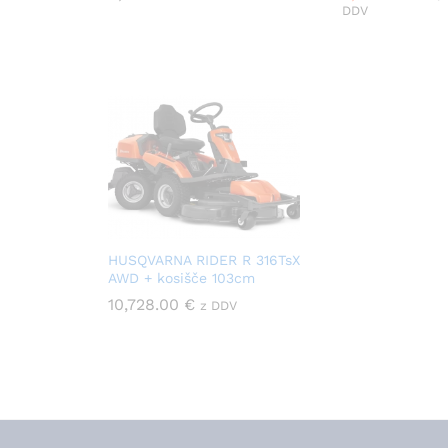
DDV
HUSQVARNA RIDER R 316TsX
AWD + kosišče 103cm
10,728.00
€
z DDV