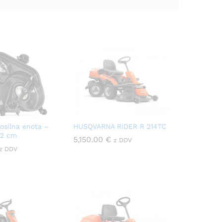
osilna enota –
HUSQVARNA RIDER R 214TC
12 cm
5,150.00
€
z DDV
z DDV