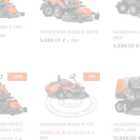
DER R 214C
HUSQVARNA RIDER R 316TX
HUSQVARNA 
DDV
AWD
5,999.00
€
z DDV
6,899.00
€
-
20
%
-
5
%
DER R216TC
HUSQVARNA RIDER R 112C
HUSQVARNA 
ition C103
320Ts AWD
3,599.00
€
3,799.00
€
z
10,999.00
DDV
490.00
€
z