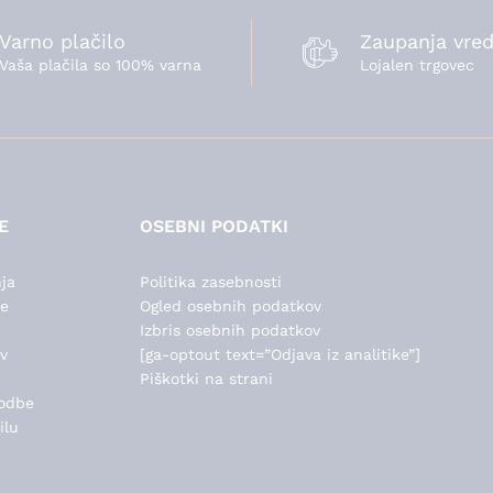
Varno plačilo
Zaupanja vred
Vaša plačila so 100% varna
Lojalen trgovec
E
OSEBNI PODATKI
ja
Politika zasebnosti
de
Ogled osebnih podatkov
Izbris osebnih podatkov
v
[ga-optout text=”Odjava iz analitike”]
Piškotki na strani
odbe
ilu