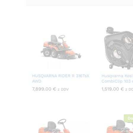
HUSQVARNA RIDER R 316TsX
Husqvarna Kosi
AWD
CombiClip 103
7,899.00
€
1,519.00
€
z DDV
z D
Do