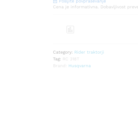
📩 Pošljite povpraševanje
Cena je informativna. Dobavljivost pre
Prim
erjaj
Category:
Rider traktorji
Tag:
RC 318T
Brand:
Husqvarna