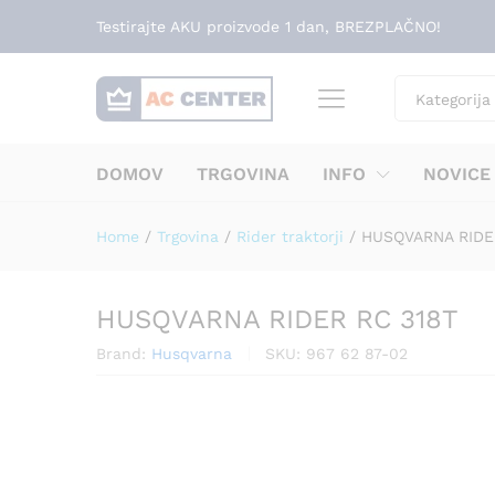
HUSQVARNA RIDER RC 318T
Testirajte AKU proizvode 1 dan, BREZPLAČNO!
Dodatna oprema
Kategorija
DOMOV
TRGOVINA
INFO
NOVICE
Home
/
Trgovina
/
Rider traktorji
/
HUSQVARNA RIDE
HUSQVARNA RIDER RC 318T
Brand:
Husqvarna
SKU:
967 62 87-02