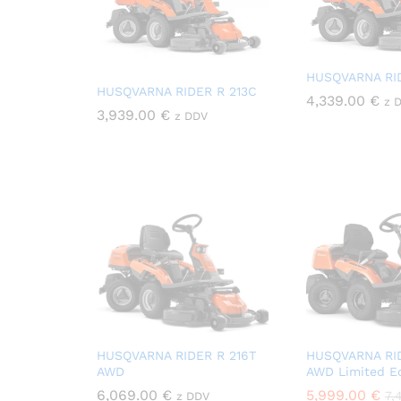
HUSQVARNA RI
HUSQVARNA RIDER R 213C
4,339.00
€
z 
3,939.00
€
z DDV
HUSQVARNA RIDER R 216T
HUSQVARNA RI
AWD
AWD Limited Ed
6,069.00
€
5,999.00
€
7,
z DDV