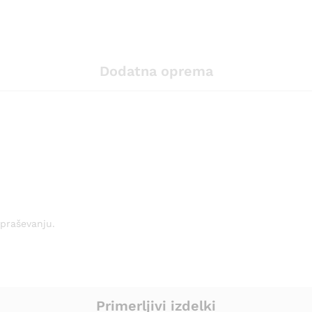
Dodatna oprema
vpraševanju.
Primerljivi izdelki