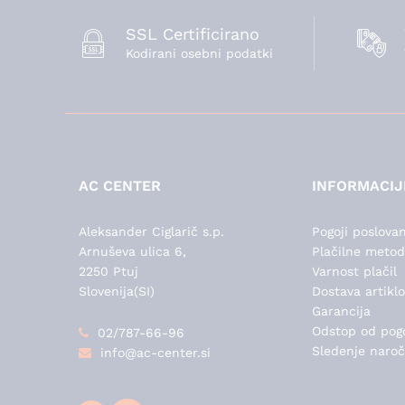
SSL Certificirano
Kodirani osebni podatki
AC CENTER
INFORMACIJ
Aleksander Ciglarič s.p.
Pogoji poslovan
Arnuševa ulica 6,
Plačilne meto
2250 Ptuj
Varnost plačil
Slovenija(SI)
Dostava artiklo
Garancija
Odstop od pog
02/787-66-96
Sledenje naroč
info@ac-center.si