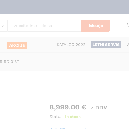
Iskanje
KATALOG 2022
LETNI SERVIS
AKCIJE
R RC 318T
8,999.00
€
z DDV
Status:
In stock