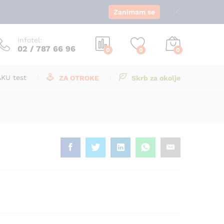
8,999.00
€
z DDV
Zanimam se
Infotel:
02 / 787 66 96
0
0
0
AKU test
ZA OTROKE
Skrb za okolje