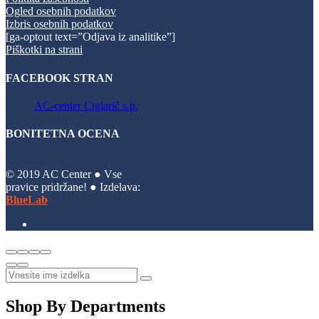
Ogled osebnih podatkov
Izbris osebnih podatkov
[ga-optout text=”Odjava iz analitike”]
Piškotki na strani
FACEBOOK STRAN
AC-center Ciglarič s.p.
BONITETNA OCENA
© 2019 AC Center ● Vse
pravice pridržane! ● Izdelava:
BlueLab
Shop By Departments