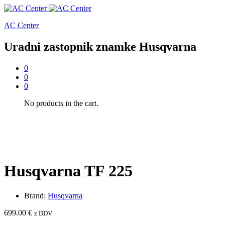
AC Center
Uradni zastopnik znamke Husqvarna
0
0
0
No products in the cart.
Husqvarna TF 225
Brand:
Husqvarna
699.00
€
z DDV