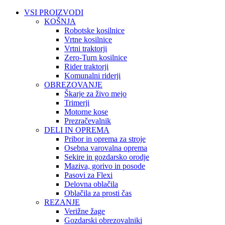
VSI PROIZVODI
KOŠNJA
Robotske kosilnice
Vrtne kosilnice
Vrtni traktorji
Zero-Turn kosilnice
Rider traktorji
Komunalni riderji
OBREZOVANJE
Škarje za živo mejo
Trimerji
Motorne kose
Prezračevalnik
DELI IN OPREMA
Pribor in oprema za stroje
Osebna varovalna oprema
Sekire in gozdarsko orodje
Maziva, gorivo in posode
Pasovi za Flexi
Delovna oblačila
Oblačila za prosti čas
REZANJE
Verižne žage
Gozdarski obrezovalniki