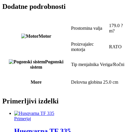
Dodatne podrobnosti
179.0 ?
Prostornina valja
m?
Motor
Proizvajalec
RATO
motorja
Pogonski
Tip menjalnika
Veriga/Ročni
sistem
More
Delovna globina
25.0 cm
Primerljivi izdelki
Primerjaj
Husqvarna TF 335