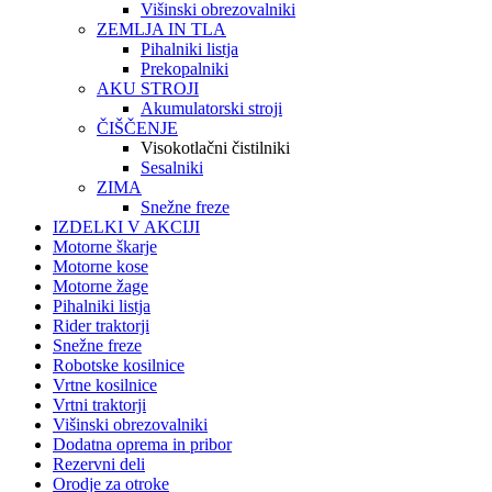
Višinski obrezovalniki
ZEMLJA IN TLA
Pihalniki listja
Prekopalniki
AKU STROJI
Akumulatorski stroji
ČIŠČENJE
Visokotlačni čistilniki
Sesalniki
ZIMA
Snežne freze
IZDELKI V AKCIJI
Motorne škarje
Motorne kose
Motorne žage
Pihalniki listja
Rider traktorji
Snežne freze
Robotske kosilnice
Vrtne kosilnice
Vrtni traktorji
Višinski obrezovalniki
Dodatna oprema in pribor
Rezervni deli
Orodje za otroke