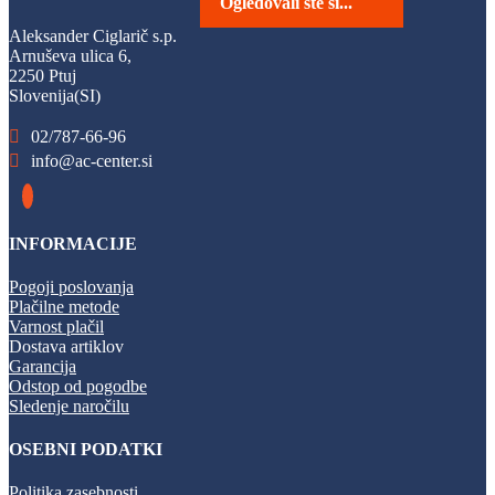
Ogledovali ste si...
Aleksander Ciglarič s.p.
Arnuševa ulica 6,
2250 Ptuj
Slovenija(SI)
02/787-66-96
info@ac-center.si
INFORMACIJE
Pogoji poslovanja
Plačilne metode
Varnost plačil
Dostava artiklov
Garancija
Odstop od pogodbe
Sledenje naročilu
OSEBNI PODATKI
Politika zasebnosti