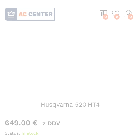
0
0
0
Husqvarna 520iHT4
649.00
€
z DDV
Status:
In stock