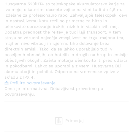
Husqvarna 520iHT4 so teleskopske akumulatorske karje za
ivo mejo, s katerimi doseete vejice na viini tudi do 4,5 m.
Izdelane za profesionalno rabo. Zahvaljujoè teleskopski cevi
in nastavljivemu kotu rezil so primerne za hitro in
uèinkovito obrezovanje irokih, nizkih in visokih ivih mej.
Dodatna prednost the reitev je tudi laji transport. V tem
stroju so zdrueni najveèja zmogljivost na trgu, majhna tea,
majhen nivo vibracij in izjemno tiho delovanje brez
direktnih emisij. Tako, da se lahko uporabljajo tudi v
poseljenih obmoèjih, ob hotelih in drugih na hrup in emisije
obèutljivih okoljih. Zaèita motorja uèinkovito iti pred udarci
in pokodbami. Lahko se uporablja z vsemi Husqvarna BLi
akumulatorji in polnilci. Odporno na vremenske vplive v
sk³adu z IPX 4.
📩 Pošljite povpraševanje
Cena je informativna. Dobavljivost preverimo po
povpraševanju.
Primerjaj