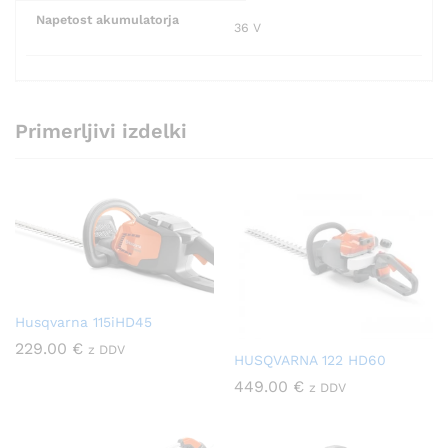
Napetost akumulatorja
36 V
Primerljivi izdelki
Husqvarna 115iHD45
229.00
€
z DDV
HUSQVARNA 122 HD60
449.00
€
z DDV