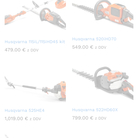
Husqvarna 520iHD70
Husqvarna 115iL/115iHD45 kit
549.00
€
z DDV
479.00
€
z DDV
Husqvarna 522HD60X
Husqvarna 525HE4
799.00
€
1,019.00
€
z DDV
z DDV