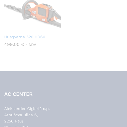
Husqvarna 520iHD60
499.00
€
z DDV
AC CENTER
Aleksander Ciglarič s.p.
Arnuševa ulica 6,
2250 Ptuj