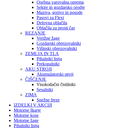
Osebna varovalna oprema
Sekire in gozdarsko orodje
Maziva, gorivo in posode
Pasovi za Flexi
Delovna oblačila
Oblačila za prosti čas
REZANJE
Verižne žage
Gozdarski obrezovalniki
Višinski obrezovalniki
ZEMLJA IN TLA
Pihalniki listja
Prekopalniki
AKU STROJI
Akumulatorski stroji
ČIŠČENJE
Visokotlačni čistilniki
Sesalniki
ZIMA
Snežne freze
IZDELKI V AKCIJI
Motorne škarje
Motorne kose
Motorne žage
Pihalniki listja