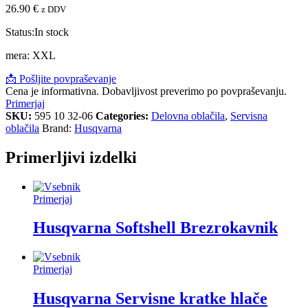
26.90
€
z DDV
Status:
In stock
mera: XXL
📩 Pošljite povpraševanje
Cena je informativna. Dobavljivost preverimo po povpraševanju.
Primerjaj
SKU:
595 10 32-06
Categories:
Delovna oblačila
,
Servisna
oblačila
Brand:
Husqvarna
Primerljivi izdelki
Primerjaj
Husqvarna Softshell Brezrokavnik
Primerjaj
Husqvarna Servisne kratke hlače