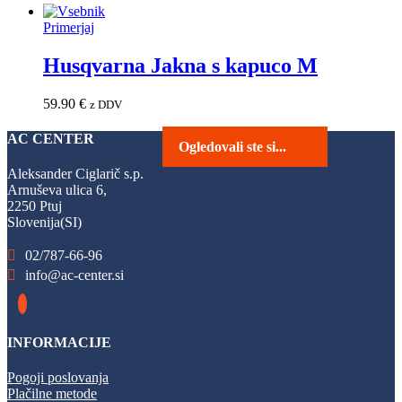
Primerjaj
Husqvarna Jakna s kapuco M
59.90
€
z DDV
AC CENTER
Ogledovali ste si...
Aleksander Ciglarič s.p.
Arnuševa ulica 6,
2250 Ptuj
Slovenija(SI)
02/787-66-96
info@ac-center.si
INFORMACIJE
Pogoji poslovanja
Plačilne metode