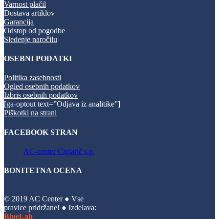
Varnost plačil
Dostava artiklov
Garancija
Odstop od pogodbe
Sledenje naročilu
OSEBNI PODATKI
Politika zasebnosti
Ogled osebnih podatkov
Izbris osebnih podatkov
[ga-optout text=”Odjava iz analitike”]
Piškotki na strani
FACEBOOK STRAN
AC-center Ciglarič s.p.
BONITETNA OCENA
© 2019 AC Center ● Vse
pravice pridržane! ● Izdelava:
BlueLab