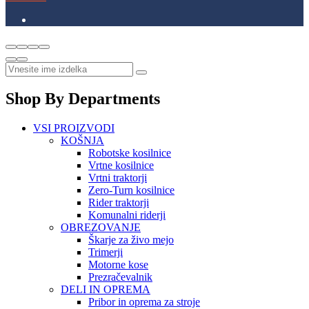
Shop By Departments
VSI PROIZVODI
KOŠNJA
Robotske kosilnice
Vrtne kosilnice
Vrtni traktorji
Zero-Turn kosilnice
Rider traktorji
Komunalni riderji
OBREZOVANJE
Škarje za živo mejo
Trimerji
Motorne kose
Prezračevalnik
DELI IN OPREMA
Pribor in oprema za stroje